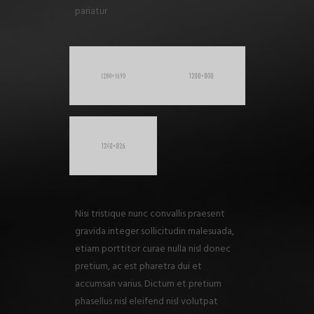
pariatur
Nisi tristique nunc convallis praesent
gravida integer sollicitudin malesuada,
etiam porttitor curae nulla nisl donec
pretium, ac est pharetra dui et
accumsan varius. Dictum et pretium
phasellus nisl eleifend nisl volutpat