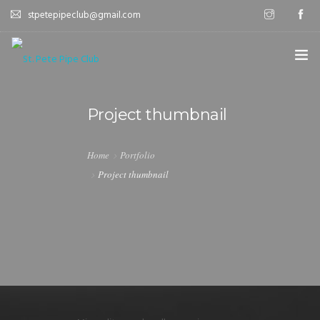
stpetepipeclub@gmail.com
WELCOME
Project thumbnail
ABOUT
Home
Portfolio
MEET UPS
Project thumbnail
LATEST POSTS
CONTACT