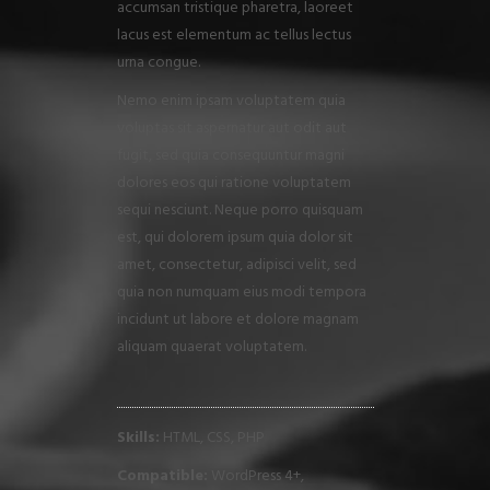
accumsan tristique pharetra, laoreet
lacus est elementum ac tellus lectus
urna congue.
Nemo enim ipsam voluptatem quia
voluptas sit aspernatur aut odit aut
fugit, sed quia consequuntur magni
dolores eos qui ratione voluptatem
sequi nesciunt. Neque porro quisquam
est, qui dolorem ipsum quia dolor sit
amet, consectetur, adipisci velit, sed
quia non numquam eius modi tempora
incidunt ut labore et dolore magnam
aliquam quaerat voluptatem.
Skills:
HTML, CSS, PHP
Compatible:
WordPress 4+,