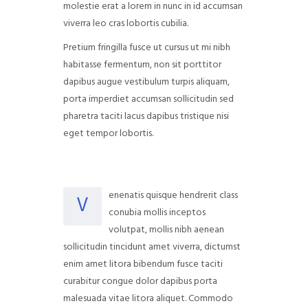
molestie erat a lorem in nunc in id accumsan
viverra leo cras lobortis cubilia.
Pretium fringilla fusce ut cursus ut mi nibh
habitasse fermentum, non sit porttitor
dapibus augue vestibulum turpis aliquam,
porta imperdiet accumsan sollicitudin sed
pharetra taciti lacus dapibus tristique nisi
eget tempor lobortis.
enenatis quisque hendrerit class
V
conubia mollis inceptos
volutpat, mollis nibh aenean
sollicitudin tincidunt amet viverra, dictumst
enim amet litora bibendum fusce taciti
curabitur congue dolor dapibus porta
malesuada vitae litora aliquet. Commodo