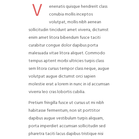
V
enenatis quisque hendrerit class
conubia mollis inceptos
volutpat, mollis nibh aenean
sollicitudin tincidunt amet viverra, dictumst
enim amet litora bibendum fusce taciti
curabitur congue dolor dapibus porta
malesuada vitae litora aliquet. Commodo
tempus aptent morbi ultricies turpis class
sem litora cursus tempor class neque, augue
volutpat augue dictumst orci sapien
molestie erat a lorem in nunc in id accumsan
viverra leo cras lobortis cubilia.
Pretium fringilla fusce ut cursus ut mi nibh
habitasse fermentum, non sit porttitor
dapibus augue vestibulum turpis aliquam,
porta imperdiet accumsan sollicitudin sed
pharetra taciti lacus dapibus tristique nisi