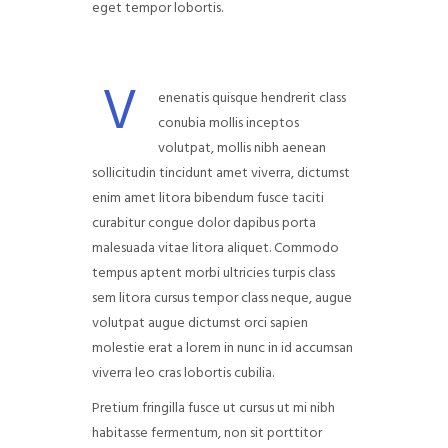
eget tempor lobortis.
V
enenatis quisque hendrerit class
conubia mollis inceptos
volutpat, mollis nibh aenean
sollicitudin tincidunt amet viverra, dictumst
enim amet litora bibendum fusce taciti
curabitur congue dolor dapibus porta
malesuada vitae litora aliquet. Commodo
tempus aptent morbi ultricies turpis class
sem litora cursus tempor class neque, augue
volutpat augue dictumst orci sapien
molestie erat a lorem in nunc in id accumsan
viverra leo cras lobortis cubilia.
Pretium fringilla fusce ut cursus ut mi nibh
habitasse fermentum, non sit porttitor