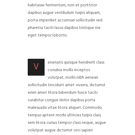
habitasse fermentum, non sit porttitor
dapibus augue vestibulum turpis aliquam,
porta imperdiet accumsan sollicitudin sed
pharetra taciti lacus dapibus tristique nisi
eget tempor lobortis.
enenatis quisque hendrerit class
V
conubia mollis inceptos
volutpat, mollis nibh aenean
sollicitudin tincidunt amet viverra, dictumst
enim amet litora bibendum fusce taciti
curabitur congue dolor dapibus porta
malesuada vitae litora aliquet. Commodo
tempus aptent morbi ultricies turpis class
sem litora cursus tempor class neque, augue
volutpat augue dictumst orci sapien