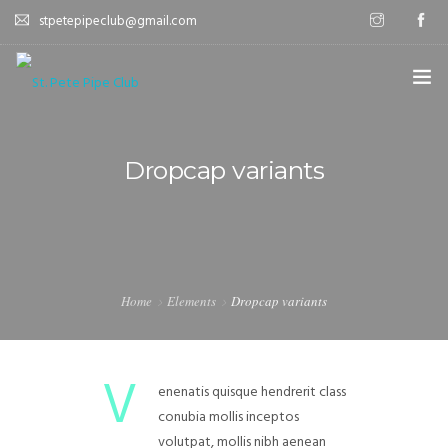
stpetepipeclub@gmail.com
WELCOME
Dropcap variants
ABOUT
MEET UPS
LATEST POSTS
Home
Elements
Dropcap variants
CONTACT
V
enenatis quisque hendrerit class
conubia mollis inceptos
volutpat, mollis nibh aenean